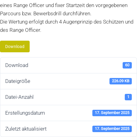
eines Range Officer und fixer Startzeit den vorgegebenen
Parcours bzw. Bewerbsdrill durchführen.
Die Wertung erfolgt durch 4 Augenprinzip des Schützen und
des Range Officer.
Download
Download
60
Dateigröße
226.09 KB
Datei-Anzahl
1
Erstellungsdatum
17. September 2025
Zuletzt aktualisiert
17. September 2025