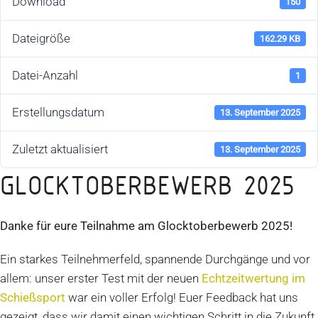
Download
150
Dateigröße
162.29 KB
Datei-Anzahl
1
Erstellungsdatum
13. September 2025
Zuletzt aktualisiert
13. September 2025
GLOCKTOBERBEWERB 2025
Danke für eure Teilnahme am Glocktoberbewerb 2025!
Ein starkes Teilnehmerfeld, spannende Durchgänge und vor
allem: unser erster Test mit der neuen
Echtzeitwertung im
Schießsport
war ein voller Erfolg! Euer Feedback hat uns
gezeigt, dass wir damit einen wichtigen Schritt in die Zukunft