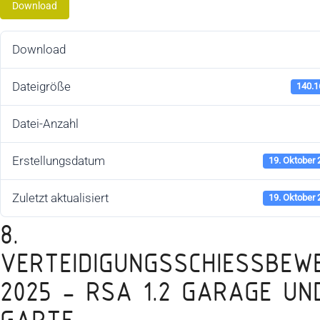
Download
Download
Dateigröße
140.1
Datei-Anzahl
Erstellungsdatum
19. Oktober
Zuletzt aktualisiert
19. Oktober
8.
VERTEIDIGUNGSSCHIESSBEWER
025 - RSA 1.2 GARAGE UND 