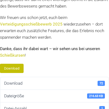
des Bewerbswesens gemacht haben.
Wir freuen uns schon jetzt, euch beim
Verteidigungsschießbewerb 2025
wiederzusehen – dort
erwarten euch zusätzliche Features, die das Erlebnis noch
spannender machen werden.
Danke, dass ihr dabei wart – wir sehen uns bei unseren
Schießkursen
!
Download
Download
72
Dateigröße
216.63 KB
Datei-Anzahl
1