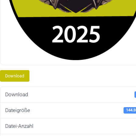
Download
Download
Dateigröße
144.3
Datei-Anzahl