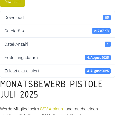
Download
Download
85
Dateigröße
217.37 KB
Datei-Anzahl
1
Erstellungsdatum
4. August 2025
Zuletzt aktualisiert
4. August 2025
MONATSBEWERB PISTOLE
JULI 2025
Werde Mitglied beim
SSV Alpinum
und mache einen