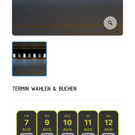
TERMIN WÄHLEN & BUCHEN
FR
SO
MO
DI
MI
7
9
10
11
12
AUG
AUG
AUG
AUG
AUG
43 frei
62 frei
56 frei
64 frei
48 frei