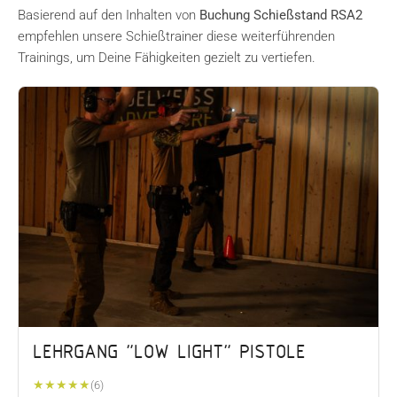
Basierend auf den Inhalten von
Buchung Schießstand RSA2
empfehlen unsere Schießtrainer diese weiterführenden
Trainings, um Deine Fähigkeiten gezielt zu vertiefen.
LEHRGANG "LOW LIGHT" PISTOLE
★
★
★
★
★
(6)