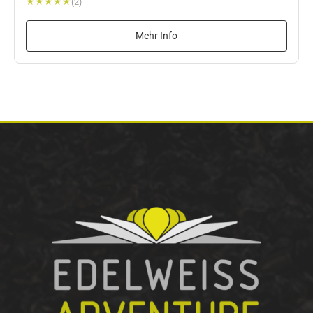
★
★
★
★
★
(2)
Mehr Info