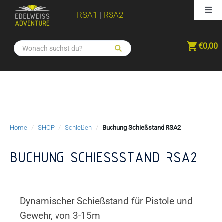
Zum
Togg
RSA1
|
RSA2
Inhalt
Navi
springen
LOGIN | Konto anlegen
LOGIN
€
0,00
|
Konto
KALENDER
anlegen
KURSE
Home
/
SHOP
/
Schießen
/
Buchung Schießstand RSA2
AUSBILDUNG
BUCHUNG SCHIESSSTAND RSA2
PREISE
AUSRÜSTUNG
Dynamischer Schießstand für Pistole und
Gewehr, von 3-15m