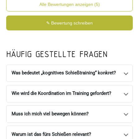
Alle Bewertungen anzeigen (5)
✎ Bewertung schreiben
Richard Roscher
9. Apr. 2025
100% Empfehlung! Für mich a
Florian Roth
21. Nov. 2023
Großartiges Training der etwas
nonomnismoriar13
8. Feb. 2023
Super Training für Gehirn
HÄUFIG GESTELLTE FRAGEN
Matthias Lauermann
10. Nov. 2022
Sehr spannendes Train
albert.pressinger
20. Aug. 2022
Ein absolutes Muß für jed
Was bedeutet „kognitives Schießtraining“ konkret?
Wie wird die Koordination im Training gefordert?
Muss ich mich viel bewegen können?
Warum ist das fürs Schießen relevant?