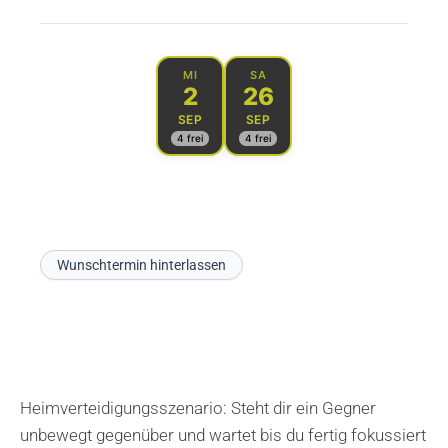
MI
SA
2
26
SEP
SEP
4 frei
4 frei
Wunschtermin hinterlassen
Heimverteidigungsszenario: Steht dir ein Gegner
unbewegt gegenüber und wartet bis du fertig fokussiert