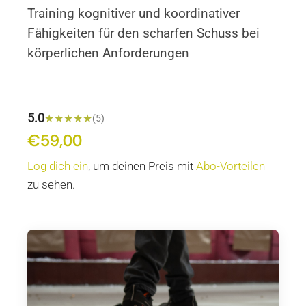
Training kognitiver und koordinativer
GUTSCHEINE
Fähigkeiten für den scharfen Schuss bei
körperlichen Anforderungen
ÜBER UNS
KONTAKT
5.0
★
★
★
★
★
(5)
€
59,00
Ursprünglicher
Aktueller
Preis
Preis
Log dich ein
, um deinen Preis mit
Abo-Vorteilen
war:
ist:
zu sehen.
€94,00
€59,00.