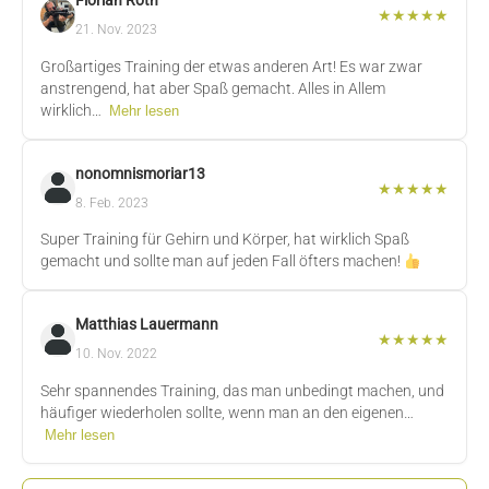
Florian Roth
★
★
★
★
★
21. Nov. 2023
Großartiges Training der etwas anderen Art! Es war zwar
anstrengend, hat aber Spaß gemacht. Alles in Allem
wirklich…
Mehr lesen
nonomnismoriar13
★
★
★
★
★
8. Feb. 2023
Super Training für Gehirn und Körper, hat wirklich Spaß
gemacht und sollte man auf jeden Fall öfters machen!
Matthias Lauermann
★
★
★
★
★
10. Nov. 2022
Sehr spannendes Training, das man unbedingt machen, und
häufiger wiederholen sollte, wenn man an den eigenen…
Mehr lesen