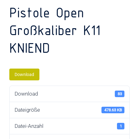
GUTSCHEINE
Pistole Open
ÜBER UNS
Großkaliber K11
KNIEND
KONTAKT
Download
Download
83
Dateigröße
478.63 KB
Datei-Anzahl
1