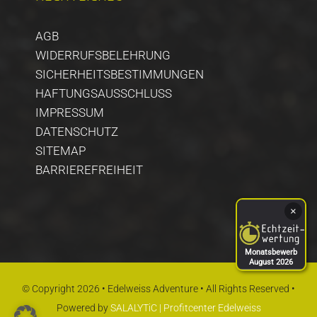
AGB
WIDERRUFSBELEHRUNG
SICHERHEITSBESTIMMUNGEN
HAFTUNGSAUSSCHLUSS
IMPRESSUM
DATENSCHUTZ
SITEMAP
BARRIEREFREIHEIT
×
Monatsbewerb
August 2026
© Copyright 2026 • Edelweiss Adventure • All Rights Reserved •
Powered by
SALALYTiC | Profitcenter Edelweiss