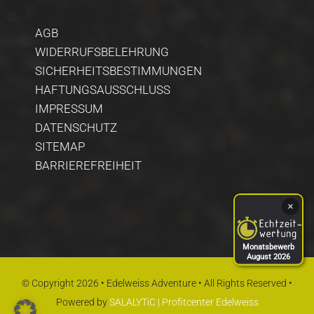
AGB
WIDERRUFSBELEHRUNG
SICHERHEITSBESTIMMUNGEN
HAFTUNGSAUSSCHLUSS
IMPRESSUM
DATENSCHUTZ
SITEMAP
BARRIEREFREIHEIT
×
Monatsbewerb
August 2026
© Copyright 2026 • Edelweiss Adventure • All Rights Reserved •
Powered by
SALALYTiC | Profitcenter Edelweiss