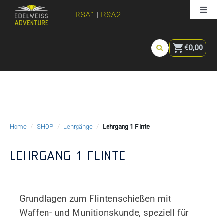
Zum
Togg
RSA1
|
RSA2
Inhalt
Navi
springen
LOGIN | Konto anlegen
LOGIN
€
0,00
|
Konto
KALENDER
anlegen
KURSE
Home
/
SHOP
/
Lehrgänge
/
Lehrgang 1 Flinte
AUSBILDUNG
LEHRGANG 1 FLINTE
PREISE
AUSRÜSTUNG
Grundlagen zum Flintenschießen mit
Waffen- und Munitionskunde, speziell für