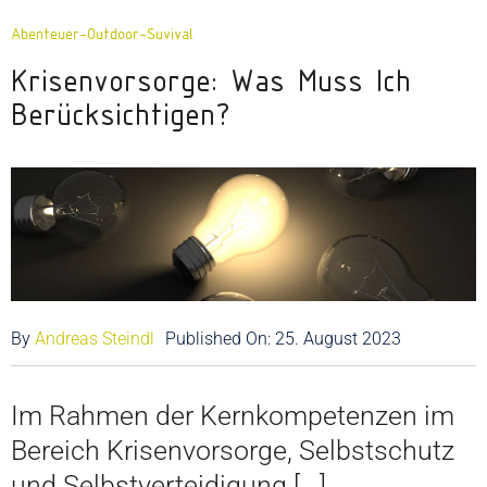
GUTSCHEINE
Abenteuer-Outdoor-Suvival
Krisenvorsorge: Was Muss Ich
ÜBER UNS
Berücksichtigen?
KONTAKT
By
Andreas Steindl
Published On: 25. August 2023
Im Rahmen der Kernkompetenzen im
Bereich Krisenvorsorge, Selbstschutz
und Selbstverteidigung [...]