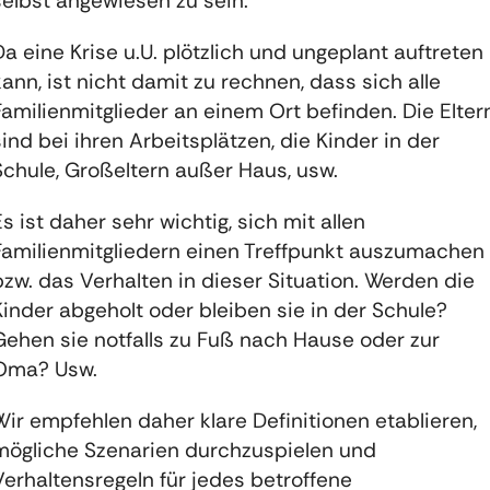
selbst angewiesen zu sein.
Da eine Krise u.U. plötzlich und ungeplant auftreten
kann, ist nicht damit zu rechnen, dass sich alle
Familienmitglieder an einem Ort befinden. Die Elter
sind bei ihren Arbeitsplätzen, die Kinder in der
Schule, Großeltern außer Haus, usw.
Es ist daher sehr wichtig, sich mit allen
Familienmitgliedern einen Treffpunkt auszumachen
bzw. das Verhalten in dieser Situation. Werden die
Kinder abgeholt oder bleiben sie in der Schule?
Gehen sie notfalls zu Fuß nach Hause oder zur
Oma? Usw.
Wir empfehlen daher klare Definitionen etablieren,
mögliche Szenarien durchzuspielen und
Verhaltensregeln für jedes betroffene