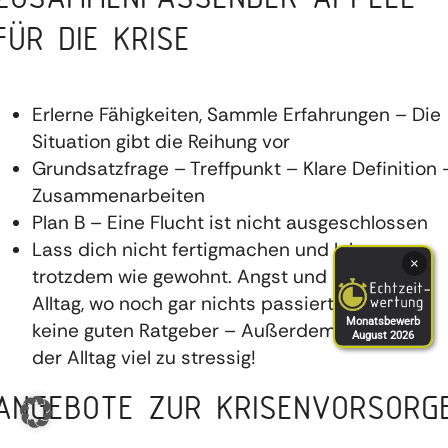
FÜR DIE KRISE
Erlerne Fähigkeiten, Sammle Erfahrungen – Die
Situation gibt die Reihung vor
Grundsatzfrage – Treffpunkt – Klare Definition 
Zusammenarbeiten
Plan B – Eine Flucht ist nicht ausgeschlossen
Lass dich nicht fertigmachen und lebe
×
trotzdem wie gewohnt. Angst und Panik im
Alltag, wo noch gar nichts passiert ist, sind
Monatsbewerb
keine guten Ratgeber – Außerdem wird dann
August 2026
der Alltag viel zu stressig!
ANGEBOTE ZUR KRISENVORSORG