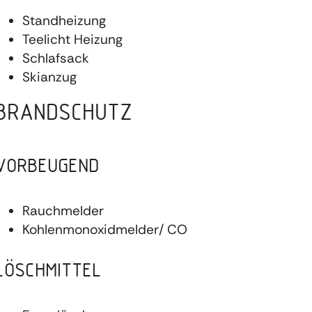
Standheizung
Teelicht Heizung
Schlafsack
Skianzug
BRANDSCHUTZ
VORBEUGEND
Rauchmelder
Kohlenmonoxidmelder/ CO
LÖSCHMITTEL