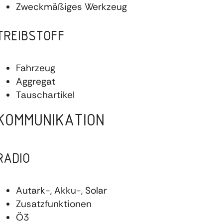
Zweckmäßiges Werkzeug
TREIBSTOFF
Fahrzeug
Aggregat
Tauschartikel
KOMMUNIKATION
RADIO
Autark-, Akku-, Solar
Zusatzfunktionen
Ö3