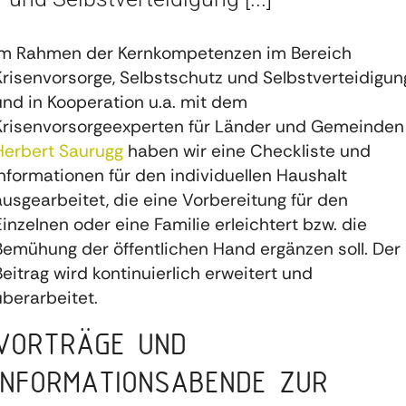
Im Rahmen der Kernkompetenzen im Bereich
Krisenvorsorge, Selbstschutz und Selbstverteidigun
und in Kooperation u.a. mit dem
Krisenvorsorgeexperten für Länder und Gemeinden
Herbert Saurugg
haben wir eine Checkliste und
Informationen für den individuellen Haushalt
ausgearbeitet, die eine Vorbereitung für den
Einzelnen oder eine Familie erleichtert bzw. die
Bemühung der öffentlichen Hand ergänzen soll. Der
Beitrag wird kontinuierlich erweitert und
überarbeitet.
VORTRÄGE UND
INFORMATIONSABENDE ZUR