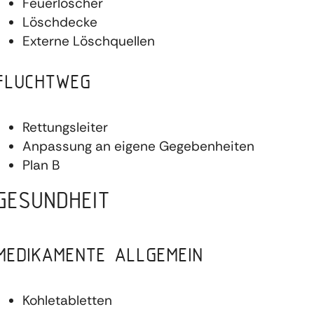
Feuerlöscher
Löschdecke
Externe Löschquellen
FLUCHTWEG
Rettungsleiter
Anpassung an eigene Gegebenheiten
Plan B
GESUNDHEIT
MEDIKAMENTE ALLGEMEIN
Kohletabletten