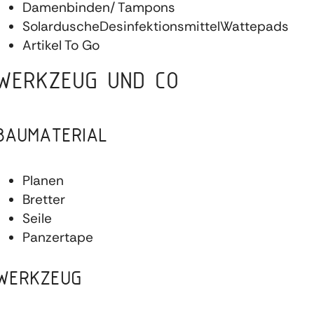
Damenbinden/ Tampons
SolarduscheDesinfektionsmittelWattepads
Artikel To Go
WERKZEUG UND CO
BAUMATERIAL
Planen
Bretter
Seile
Panzertape
WERKZEUG